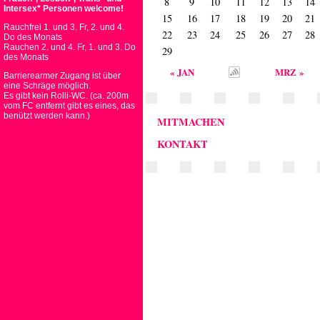
8
9
10
11
12
13
14
Intersex* Personen welcome!
15
16
17
18
19
20
21
Rauchfrei 1. und 3. Fr, 2. und 4.
22
23
24
25
26
27
28
Do des Monats
Rauchen 2. und 4. Fr, 1. und 3. Do
29
des Monats
« JAN
MRZ »
Barrierearmer Zugang ist über
eine Schräge möglich.
Es gibt kein Rolli-WC. (ca. 200m
vom FC entfernt gibt es eines, das
benützt werden kann.)
MITMACHEN
KONTAKT