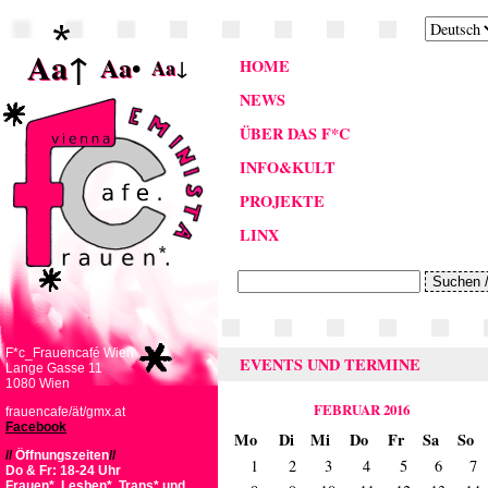
Aa
↑
Aa
•
Aa
↓
HOME
NEWS
ÜBER DAS F*C
INFO&KULT
PROJEKTE
LINX
F*c_Frauencafé Wien
EVENTS UND TERMINE
Lange Gasse 11
1080 Wien
FEBRUAR 2016
frauencafe/ät/gmx.at
Facebook
Mo
Di
Mi
Do
Fr
Sa
So
//
Öffnungszeiten
//
1
2
3
4
5
6
7
Do & Fr: 18-24 Uhr
Frauen*, Lesben*, Trans* und