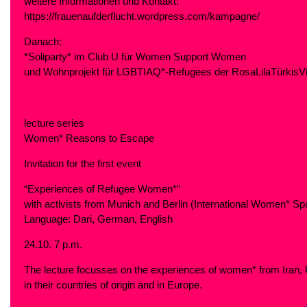
weitere Informationen und Kontakt:
https://frauenaufderflucht.wordpress.com/kampagne/
Danach:
*Soliparty* im Club U für Women Support Women
und Wohnprojekt für LGBTIAQ*-Refugees der RosaLilaTürkisVil
lecture series
Women* Reasons to Escape
Invitation for the first event
“Experiences of Refugee Women*”
with activists from Munich and Berlin (International Women* Sp
Language: Dari, German, English
24.10. 7 p.m.
The lecture focusses on the experiences of women* from Iran,
in their countries of origin and in Europe.