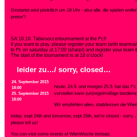
Gestartet wird pünktlich um 18 Uhr - also alle, die spielen woll
preise”!
SA 10.10. Tablesoccertournament at the f*c!!
If you want to play, p
lease
register your team (with teamna
to f*c on saturday at 17:00 (sharp!) and register your team 
The start of the tournament is at 18 o’clock
!
leider zu…/ sorry, closed…
24. September 2015
heute, 24.9. und morgen 25.9. hat das f*c
18:00
vorstellen kann (un)regelmäßige bardien
25. September 2015
18:00
Wir empfehlen allen, stattdessen die W
today, sept 24th and tomorrow, sept 25th, we’re closed - sorr
please tell us!
You can visit some events of WienWoche instead.