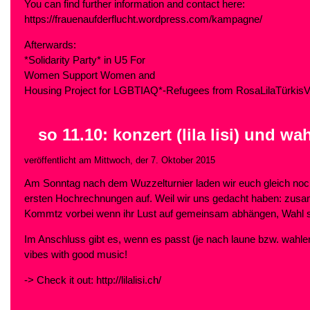
You can find further information and contact here:
https://frauenaufderflucht.wordpress.com/kampagne/
Afterwards:
*Solidarity Party* in U5 For
Women Support Women and
Housing Project for LGBTIAQ*-Refugees from RosaLilaTürkisVi
so 11.10: konzert (lila lisi) und wa
veröffentlicht am Mittwoch, der 7. Oktober 2015
Am Sonntag nach dem Wuzzelturnier laden wir euch gleich nochm
ersten Hochrechnungen auf. Weil wir uns gedacht haben: zusam
Kommtz vorbei wenn ihr Lust auf gemeinsam abhängen, Wahl scha
Im Anschluss gibt es, wenn es passt (je nach laune bzw. wahlerg
vibes with good music!
-> Check it out: http://lilalisi.ch/