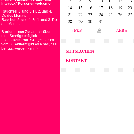
7
8
9
10
11
12
13
Intersex* Personen welcome!
14
15
16
17
18
19
20
Rauchfrei 1. und 3. Fr, 2. und 4.
21
22
23
24
25
26
27
Do des Monats
Rauchen 2. und 4. Fr, 1. und 3. Do
28
29
30
31
des Monats
« FEB
APR »
Barrierearmer Zugang ist über
eine Schräge möglich.
Es gibt kein Rolli-WC. (ca. 200m
vom FC entfernt gibt es eines, das
benützt werden kann.)
MITMACHEN
KONTAKT