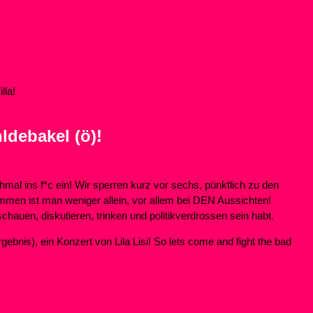
lla!
hldebakel (ö)!
al ins f*c ein! Wir sperren kurz vor sechs, pünktlich zu den
men ist man weniger allein, vor allem bei DEN Aussichten!
uen, diskutieren, trinken und politikverdrossen sein habt.
ebnis), ein Konzert von Lila Lisi! So lets come and fight the bad