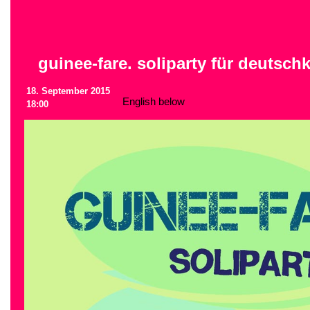
guinee-fare. soliparty für deutsch
18. September 2015
English below
18:00