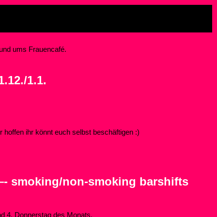
rund ums Frauencafé.
.12./1.1.
 hoffen ihr könnt euch selbst beschäftigen :)
—- smoking/non-smoking barshifts
und 4. Donnerstag des Monats.