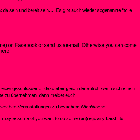
en: da sein und bereit sein…! Es gibt auch wieder sogenannte “tolle
me) on
Facebook or
send us ae-mail
! Otherwise you can come
there.
 leider geschlossen… dazu aber gleich der aufruf: wenn sich eine_r
ste zu übernehmen, dann meldet euch!
ienwochen-Veranstaltungen zu besuchen: WienWoche
y… maybe some of you want to do some (un)regularly barshifts