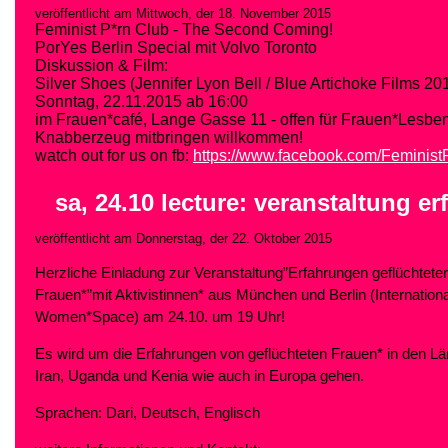
veröffentlicht am Mittwoch, der 18. November 2015
Feminist P*rn Club - The Second Coming!
PorYes Berlin Special mit Volvo Toronto
Diskussion & Film:
Silver Shoes (Jennifer Lyon Bell / Blue Artichoke Films 20
Sonntag, 22.11.2015 ab 16:00
im Frauen*café, Lange Gasse 11 - offen für Frauen*Lesbe
Knabberzeug mitbringen willkommen!
watch out for us on fb:
https://www.facebook.com/Feminist
sa, 24.10 lecture: veranstaltung e
veröffentlicht am Donnerstag, der 22. Oktober 2015
Herzliche Einladung zur Veranstaltung”Erfahrungen geflüchteter
Frauen*”mit Aktivistinnen* aus München und Berlin (Internationa
Women*Space) am 24.10. um 19 Uhr!
Es wird um die Erfahrungen von geflüchteten Frauen* in den L
Iran, Uganda und Kenia wie auch in Europa gehen.
Sprachen: Dari, Deutsch, Englisch