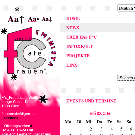
Aa
↑
Aa
•
Aa
↓
HOME
NEWS
ÜBER DAS F*C
INFO&KULT
PROJEKTE
LINX
F*c_Frauencafé Wien
EVENTS UND TERMINE
Lange Gasse 11
1080 Wien
MÄRZ 2016
frauencafe/ät/gmx.at
Facebook
Mo
Di
Mi
Do
Fr
Sa
So
//
Öffnungszeiten
//
1
2
3
4
5
6
Do & Fr: 18-24 Uhr
Frauen*, Lesben*, Trans* und