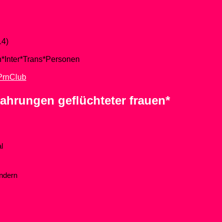
14)
n*Inter*Trans*Personen
PrnClub
rfahrungen geflüchteter frauen*
l
ändern