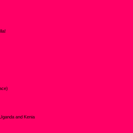
la!
ace)
 Uganda and Kenia