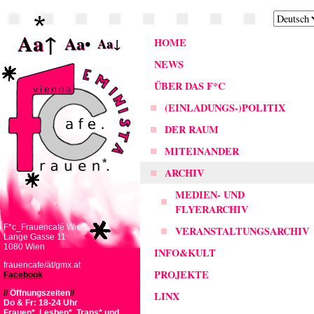
Aa
↑
Aa
•
Aa
↓
HOME
NEWS
ÜBER DAS F*C
(EINLADUNGS-)POLITIX
DER RAUM
MITEINANDER
ARCHIV
MEDIEN- UND
FLYERARCHIV
F*c_Frauencafé Wien
VERANSTALTUNGSARCHIV
Lange Gasse 11
1080 Wien
INFO&KULT
frauencafe/ät/gmx.at
PROJEKTE
Facebook
//
Öffnungszeiten
//
LINX
Do & Fr: 18-24 Uhr
Frauen*, Lesben*, Trans* und