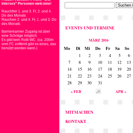
Intersex* Personen welcome!
Rauchfrei 1. und 3. Fr, 2. und 4.
Do des Monats
Rauchen 2. und 4. Fr, 1. und 3. Do
des Monats
EVENTS UND TERMINE
Barrierearmer Zugang ist über
eine Schräge möglich.
MÄRZ 2016
Es gibt kein Rolli-WC. (ca. 200m
vom FC entfernt gibt es eines, das
Mo
Di
Mi
Do
Fr
Sa
So
benützt werden kann.)
1
2
3
4
5
6
7
8
9
10
11
12
13
14
15
16
17
18
19
20
21
22
23
24
25
26
27
28
29
30
31
« FEB
APR »
MITMACHEN
KONTAKT