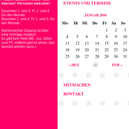
EVENTS UND TERMINE
Intersex* Personen welcome!
Rauchfrei 1. und 3. Fr, 2. und 4.
JANUAR 2016
Do des Monats
Rauchen 2. und 4. Fr, 1. und 3. Do
Mo
Di
Mi
Do
Fr
Sa
So
des Monats
1
2
3
Barrierearmer Zugang ist über
eine Schräge möglich.
4
5
6
7
8
9
10
Es gibt kein Rolli-WC. (ca. 200m
11
12
13
14
15
16
17
vom FC entfernt gibt es eines, das
benützt werden kann.)
18
19
20
21
22
23
24
25
26
27
28
29
30
31
« DEZ
FEB »
MITMACHEN
KONTAKT