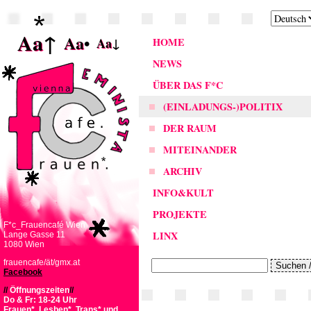
Aa
↑
Aa
•
Aa
↓
HOME
NEWS
ÜBER DAS F*C
(EINLADUNGS-)POLITIX
DER RAUM
MITEINANDER
ARCHIV
INFO&KULT
PROJEKTE
F*c_Frauencafé Wien
LINX
Lange Gasse 11
1080 Wien
frauencafe/ät/gmx.at
Facebook
//
Öffnungszeiten
//
Do & Fr: 18-24 Uhr
Frauen*, Lesben*, Trans* und