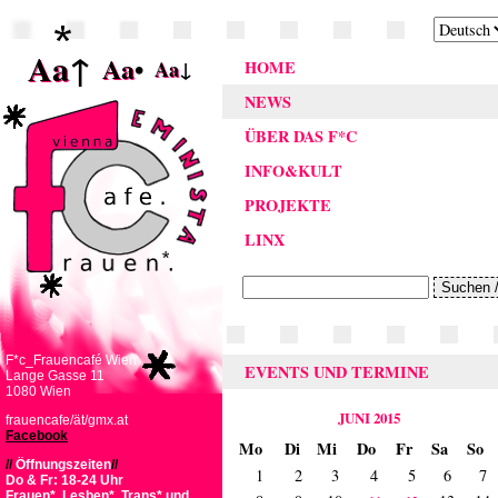
Aa
↑
Aa
•
Aa
↓
HOME
NEWS
ÜBER DAS F*C
INFO&KULT
PROJEKTE
LINX
F*c_Frauencafé Wien
EVENTS UND TERMINE
Lange Gasse 11
1080 Wien
JUNI 2015
frauencafe/ät/gmx.at
Facebook
Mo
Di
Mi
Do
Fr
Sa
So
//
Öffnungszeiten
//
1
2
3
4
5
6
7
Do & Fr: 18-24 Uhr
Frauen*, Lesben*, Trans* und