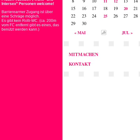
8
9
10
13
14
11
12
Intersex* Personen welcome!
15
16
17
18
19
21
20
Barrierearmer Zugang ist über
22
23
24
26
27
28
25
eine Schräge möglich.
Es gibt kein Rolli-WC. (ca. 200m
29
30
vom FC entfernt gibt es eines, das
benützt werden kann.)
« MAI
JUL »
MITMACHEN
KONTAKT