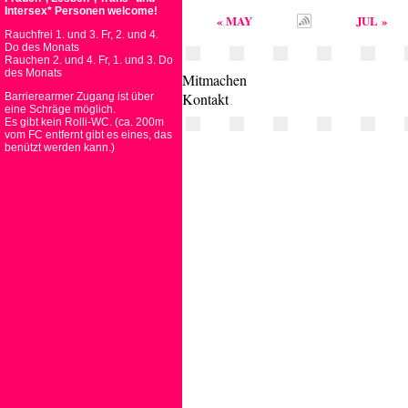
Intersex* Personen welcome!
« MAY
JUL »
Rauchfrei 1. und 3. Fr, 2. und 4.
Do des Monats
Rauchen 2. und 4. Fr, 1. und 3. Do
des Monats
Mitmachen
Kontakt
Barrierearmer Zugang ist über
eine Schräge möglich.
Es gibt kein Rolli-WC. (ca. 200m
vom FC entfernt gibt es eines, das
benützt werden kann.)