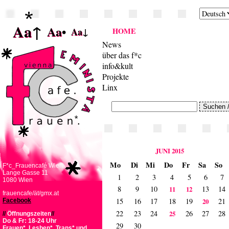
Aa
↑
Aa
•
Aa
↓
HOME
News
über das f*c
info&kult
Projekte
Linx
JUNI 2015
Mo
Di
Mi
Do
Fr
Sa
So
F*c_Frauencafé Wien
Lange Gasse 11
1
2
3
4
5
6
7
1080 Wien
8
9
10
13
14
11
12
frauencafe/ät/gmx.at
15
16
17
18
19
21
Facebook
20
22
23
24
26
27
28
25
//
Öffnungszeiten
//
Do & Fr: 18-24 Uhr
29
30
Frauen*, Lesben*, Trans* und